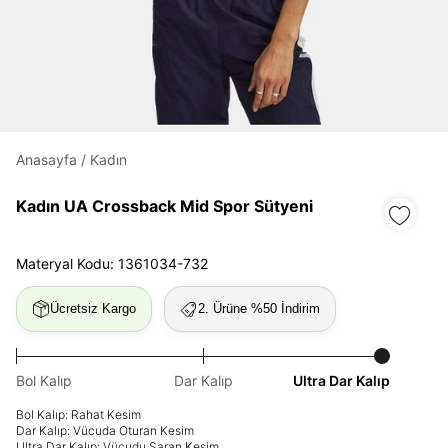
Daha hızlı ödeme.
Hızlı sipariş takibi.
Kolay iade ve değişim.
Anasayfa
/
Kadın
Giriş Yap
Kayıt Ol
Kadın UA Crossback Mid Spor Sütyeni
E-posta
Materyal Kodu: 1361034-732
Ücretsiz Kargo
2. Ürüne %50 İndirim
Şifre
göster
Bol Kalıp
Dar Kalıp
Ultra Dar Kalıp
Şifremi Unuttum
Beni Hatırla
Bol Kalıp: Rahat Kesim
Dar Kalıp: Vücuda Oturan Kesim
Ultra Dar Kalıp: Vücudu Saran Kesim
Giriş Yap