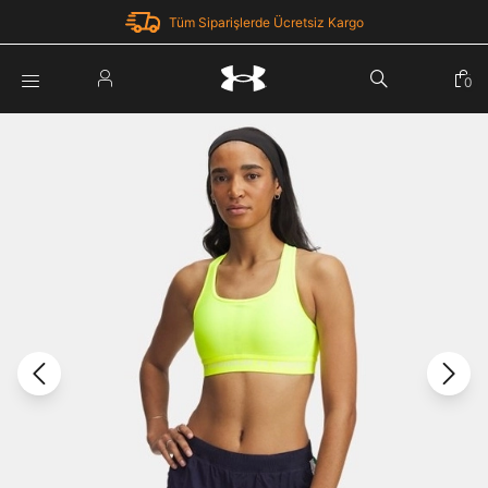
Tüm Siparişlerde Ücretsiz Kargo
Parola Yenileme
0
Giriş Yap
Parola yenileme isteği için e-posta adresinizi giriniz.
E-posta adresi
E-posta Adresi *
Şifre *
Parolayı Yenile
göster
Giriş Sayfasına Dön
Şifremi Unuttum
Zaten hesabın var mı? Giriş yap
Giriş Yap
Kayıt Ol
Under Armour'da yeni misiniz?
Üye Olmadan Devam Et