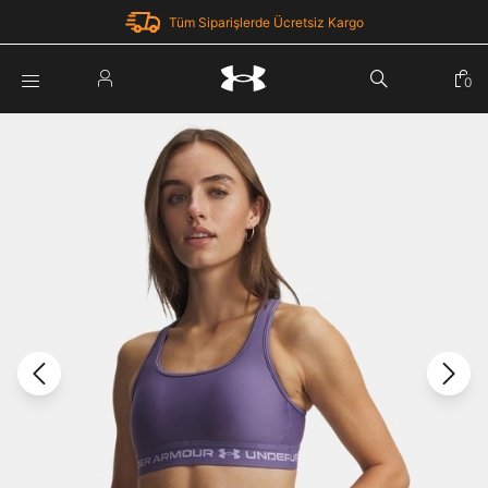
Tüm Siparişlerde Ücretsiz Kargo
Parola Yenileme
0
Giriş Yap
Parola yenileme isteği için e-posta adresinizi giriniz.
E-posta adresi
E-posta Adresi *
Şifre *
Parolayı Yenile
göster
Giriş Sayfasına Dön
Şifremi Unuttum
Zaten hesabın var mı? Giriş yap
Giriş Yap
Kayıt Ol
Under Armour'da yeni misiniz?
Üye Olmadan Devam Et