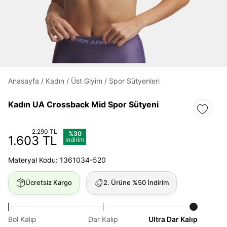
Daha hızlı ödeme.
Hızlı sipariş takibi.
Kolay iade ve değişim.
Anasayfa
/
Kadın
/
Üst Giyim
/
Spor Sütyenleri
Giriş Yap
Kayıt Ol
Kadın UA Crossback Mid Spor Sütyeni
E-posta
2.290 TL
%30
1.603 TL
indirim
Materyal Kodu: 1361034-520
Şifre
göster
Ücretsiz Kargo
2. Ürüne %50 İndirim
Şifremi Unuttum
Beni Hatırla
Bol Kalıp
Dar Kalıp
Ultra Dar Kalıp