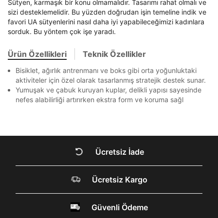
bildirim göndereceğiz.
Bir rakam
Bir büyük harf
Sütyen, karmaşık bir konu olmamalıdır. Tasarımı rahat olmalı ve
Sipariş Numaranız *
Bilgilerinizi güncellemek için lütfen telefonunuza SMS
Bilgilerinizi güncellemek için lütfen telefonunuza SMS
Kapat
Kapat
QNB
QNB
4
En az 1 özel karakter
sizi desteklemelidir. Bu yüzden doğrudan işin temeline indik ve
ile gelen kodu girerek telefon numaranızı doğrulayın.
ile gelen kodu girerek telefon numaranızı doğrulayın.
Mağazada Bul
favori UA sütyenlerini nasıl daha iyi yapabileceğimizi kadınlara
AnadoluBank
World
3
Kapat
sorduk. Bu yöntem çok işe yaradı.
Aşağıdakileri okudum ve kabul ediyorum:
Sorgula
Ürün Özellikleri
Teknik Özellikler
Kişisel verileriniz
Aydınlatma Metni
,
Hüküm ve Koşullar
uyarınca işlenecektir. Kişisel verilerimin Doğuş
GÖNDER
GÖNDER
Bisiklet, ağırlık antrenmanı ve boks gibi orta yoğunluktaki
Perakende Satış Giyim ve Aksesuar Ticaret A.Ş.
Kapat
aktiviteler için özel olarak tasarlanmış stratejik destek sunar.
tarafından ticari elektronik ileti gönderilmesi amacıyla
Yumuşak ve çabuk kuruyan kuplar, delikli yapısı sayesinde
işlenmesini kabul ediyorum.
nefes alabilirliği artırırken ekstra form ve koruma sağl
Sms
E-mail
Çağrı Merkezi / Arama
Kişisel verilerimin Doğuş Perakende Satış Giyim ve
Kapat
Ücretsiz İade
Aksesuar Ticaret A.Ş. bünyesinde yer alan
markalara ait ürünlerin bana özel pazarlanması ve
Doğuş Grubu şirketlerinde bulunan pazarlama
DOĞRU UNDER
verilerimin kişiselleştirilmiş reklamcılık faaliyeti
Ücretsiz Kargo
amacıyla işlenmesini kabul ediyorum.
ARMOUR SİTESİNDE
Kimlik, iletişim ve müşteri işlem verilerimin alınan
Güvenli Ödeme
internet sitesi altyapı hizmetlerinin sunucularının yurt
MİSİNİZ?
dışında bulunması sebebiyle yurt dışında mukim