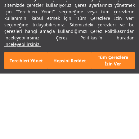
sitemizde çerezler kullanıyoruz. Çerez ayarlarınızı yönetmek
için “Tercihleri Yönet” seçeneğine veya tüm çerezlerin
kullanımını kabul etmek için “Tüm Çerezlere İzin Ver”
seçeneğine tıklayabilirsiniz. Sitemizdeki çerezleri ve bu
Kadın UA Charged Bandit TR
Kadın UA Infinite Pro Koşu
çerezleri hangi amaçla kullandığımızı Çerez Politikası’ndan
3 Koşu Ayakkabısı
Ayakkabısı
4.990 TL
2.495 TL
6.990 TL
3.495 TL
inceleyebilirsiniz.
Çerez Politikası'nı buradan
2. Ürüne %50 İndirim
2. Ürüne %50 İndirim
inceleyebilirsiniz.
Tüm Çerezlere
Tercihleri Yönet
Hepsini Reddet
Mobil Uygulamamızı Keşfet!
Detayları Gör
İzin Ver
%50
%50