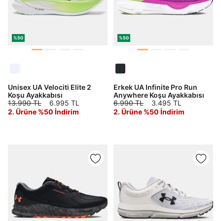
%50
%50
Unisex UA Velociti Elite 2
Erkek UA Infinite Pro Run
Koşu Ayakkabısı
Anywhere Koşu Ayakkabısı
13.990 TL
6.995 TL
6.990 TL
3.495 TL
2. Ürüne %50 İndirim
2. Ürüne %50 İndirim