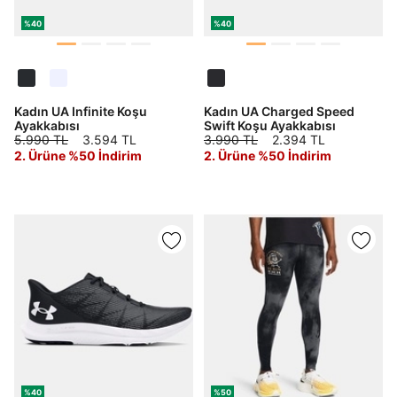
%40
%40
Kadın UA Infinite Koşu
Kadın UA Charged Speed
Ayakkabısı
Swift Koşu Ayakkabısı
5.990 TL
3.594 TL
3.990 TL
2.394 TL
2. Ürüne %50 İndirim
2. Ürüne %50 İndirim
%40
%50