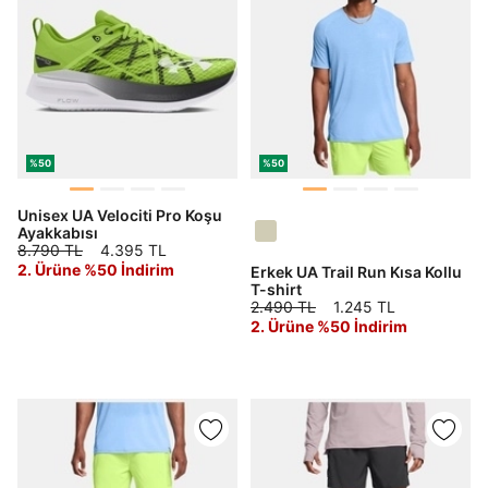
%50
%50
Unisex UA Velociti Pro Koşu
Ayakkabısı
8.790 TL
4.395 TL
2. Ürüne %50 İndirim
Erkek UA Trail Run Kısa Kollu
T-shirt
2.490 TL
1.245 TL
2. Ürüne %50 İndirim