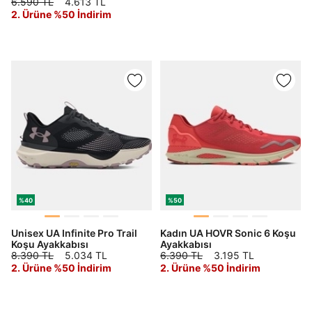
6.590 TL
4.613 TL
2. Ürüne %50 İndirim
%40
%50
Unisex UA Infinite Pro Trail
Kadın UA HOVR Sonic 6 Koşu
Koşu Ayakkabısı
Ayakkabısı
8.390 TL
5.034 TL
6.390 TL
3.195 TL
2. Ürüne %50 İndirim
2. Ürüne %50 İndirim