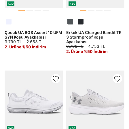
%30
%30
Çocuk UA BGS Assert 10 UFM
Erkek UA Charged Bandit TR
SYN Koşu Ayakkabısı
3 Stormproof Koşu
3.790 TL
2.653 TL
Ayakkabısı
6.790 TL
4.753 TL
2. Ürüne %50 İndirim
2. Ürüne %50 İndirim
%40
%50