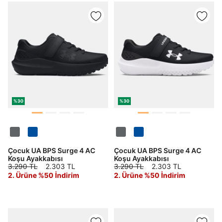
%30
%30
Çocuk UA BPS Surge 4 AC
Çocuk UA BPS Surge 4 AC
Koşu Ayakkabısı
Koşu Ayakkabısı
3.290 TL
2.303 TL
3.290 TL
2.303 TL
2. Ürüne %50 İndirim
2. Ürüne %50 İndirim