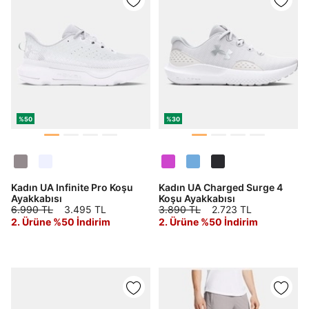
%50
%30
Kadın UA Infinite Pro Koşu
Kadın UA Charged Surge 4
Ayakkabısı
Koşu Ayakkabısı
6.990 TL
3.495 TL
3.890 TL
2.723 TL
2. Ürüne %50 İndirim
2. Ürüne %50 İndirim