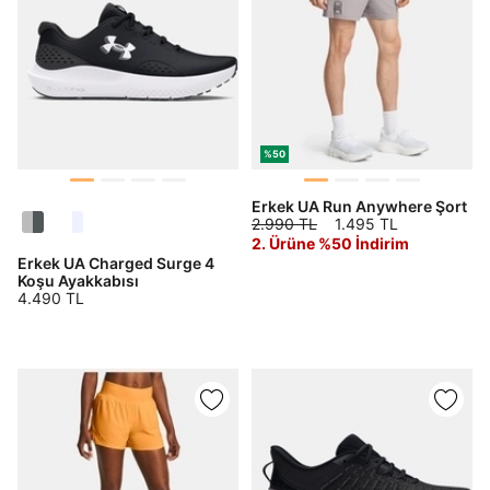
%50
Erkek UA Run Anywhere Şort
2.990 TL
1.495 TL
2. Ürüne %50 İndirim
Erkek UA Charged Surge 4
Koşu Ayakkabısı
4.490 TL