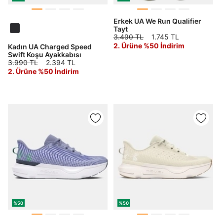
Erkek UA We Run Qualifier
Tayt
3.490 TL
1.745 TL
2. Ürüne %50 İndirim
Kadın UA Charged Speed
Swift Koşu Ayakkabısı
3.990 TL
2.394 TL
2. Ürüne %50 İndirim
%50
%50