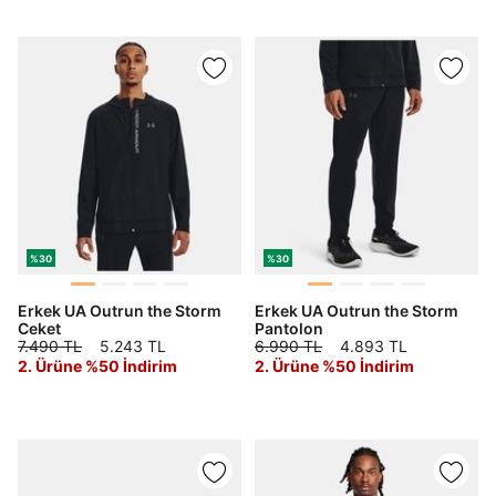
%30
%30
Erkek UA Outrun the Storm
Erkek UA Outrun the Storm
Ceket
Pantolon
7.490 TL
5.243 TL
6.990 TL
4.893 TL
2. Ürüne %50 İndirim
2. Ürüne %50 İndirim