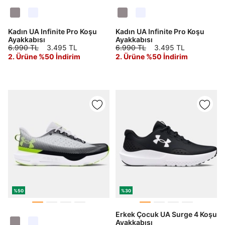
DOĞRU UNDER
Kadın UA Infinite Pro Koşu
Kadın UA Infinite Pro Koşu
ARMOUR SİTESİNDE
Ayakkabısı
Ayakkabısı
6.990 TL
3.495 TL
6.990 TL
3.495 TL
MİSİNİZ?
2. Ürüne %50 İndirim
2. Ürüne %50 İndirim
Hangi bölgede alışveriş yapmak istersin?
Birleşik Krallık
Türkiye
%50
%30
Tümünü Gör
Erkek Çocuk UA Surge 4 Koşu
Ayakkabısı