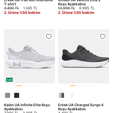
T-shirt
Koşu Ayakkabısı
2.490 TL
1.245 TL
13.990 TL
6.995 TL
2. Ürüne %50 İndirim
2. Ürüne %50 İndirim
%50
Kadın UA Infinite Elite Koşu
Erkek UA Charged Surge 4
Ayakkabısı
Koşu Ayakkabısı
7.990 TL
3.995 TL
4.490 TL