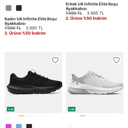
Şifremi Unuttum
Erkek UA Infinite Elite Koşu
Beni Hatırla
Ayakkabısı
7.990 TL
3.995 TL
2. Ürüne %50 İndirim
Kadın UA Infinite Elite Koşu
Giriş Yap
Ayakkabısı
Ad*
7.990 TL
3.995 TL
2. Ürüne %50 İndirim
Soyad*
Telefon Numarası*
E-posta Adresi*
%30
%40
Şifre*
göster