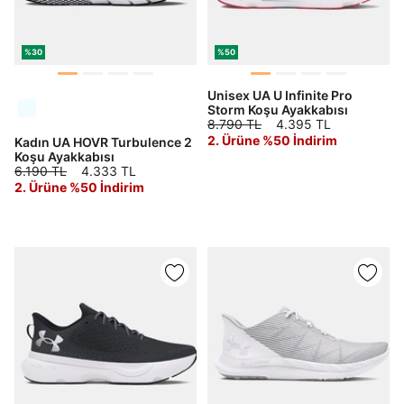
%30
%50
Unisex UA U Infinite Pro
Storm Koşu Ayakkabısı
8.790 TL
4.395 TL
2. Ürüne %50 İndirim
Kadın UA HOVR Turbulence 2
Koşu Ayakkabısı
6.190 TL
4.333 TL
2. Ürüne %50 İndirim