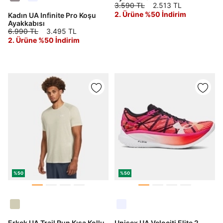
3.590 TL
2.513 TL
2. Ürüne %50 İndirim
Kadın UA Infinite Pro Koşu
Ayakkabısı
6.990 TL
3.495 TL
2. Ürüne %50 İndirim
%50
%50
Erkek UA Trail Run Kısa Kollu
Unisex UA Velociti Elite 2