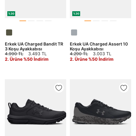
%30
%30
Erkek UA Charged Bandit TR
Erkek UA Charged Assert 10
3 Koşu Ayakkabısı
Koşu Ayakkabısı
4.990 TL
3.493 TL
4.290 TL
3.003 TL
2. Ürüne %50 İndirim
2. Ürüne %50 İndirim