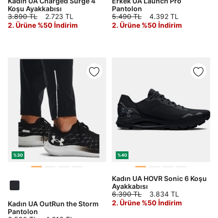
amacıyla işlenmesini kabul ediyorum.
Kadın UA Charged Surge 4
Erkek UA Launch Pro
Koşu Ayakkabısı
Pantolon
Kimlik, iletişim ve müşteri işlem verilerimin alınan
3.890 TL
2.723 TL
5.490 TL
4.392 TL
internet sitesi altyapı hizmetlerinin sunucularının yurt
2. Ürüne %50 İndirim
2. Ürüne %50 İndirim
dışında bulunması sebebiyle yurt dışında mukim
Amazon Inc. ve Google LLC. ile paylaşılmasını kabul
ediyorum.
Üye Ol
%30
%40
Kadın UA HOVR Sonic 6 Koşu
Ayakkabısı
6.390 TL
3.834 TL
2. Ürüne %50 İndirim
Kadın UA OutRun the Storm
Pantolon