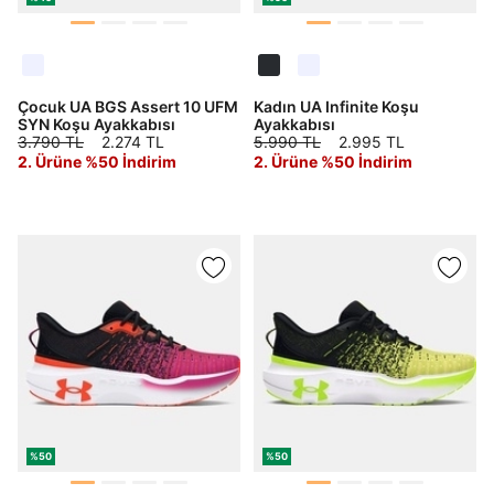
Çocuk UA BGS Assert 10 UFM
Kadın UA Infinite Koşu
SYN Koşu Ayakkabısı
Ayakkabısı
3.790 TL
2.274 TL
5.990 TL
2.995 TL
2. Ürüne %50 İndirim
2. Ürüne %50 İndirim
Daha hızlı ödeme.
Hızlı sipariş takibi.
Kolay iade ve değişim.
Giriş Yap
Kayıt Ol
E-posta
Şifre
göster
%50
%50